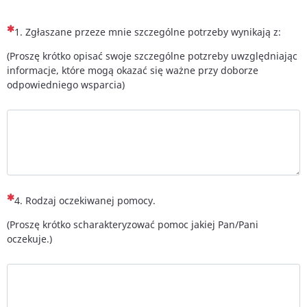
(To pytanie jest wymagane)
1. Zgłaszane przeze mnie szczególne potrzeby wynikają z:
(Proszę krótko opisać swoje szczególne potzreby uwzględniając
informacje, które mogą okazać się ważne przy doborze
odpowiedniego wsparcia)
(To pytanie jest wymagane)
4. Rodzaj oczekiwanej pomocy.
(Proszę krótko scharakteryzować pomoc jakiej Pan/Pani
oczekuje.)