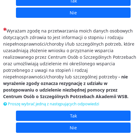
Tak
Nie
(To pytanie jest wymagane)
Wyrażam zgodę na przetwarzania moich danych osobowych
dotyczących zdrowia to jest informacji o stopniu i rodzaju
niepełnosprawności/choroby i/lub szczególnych potrzeb, które
uzasadniają złożenie wniosku o przyznanie wsparcia
realizowanego przez Centrum Osób o Szczególnych Potrzebach
oraz umożliwiają udzielenie mi określonego wsparcia
potrzebnego z uwagi na stopień i rodzaj
niepełnosprawności/choroby lub szczególnej potrzeby
- nie
wyrażenie zgody oznacza rezygnację z udziału w
postępowaniu o udzielenie niezbędnej pomocy przez
Centrum Osób o Szczególnych Potrzebach Akademii WSB.
Proszę wybrać jedną z następujących odpowiedzi
Tak
Nie