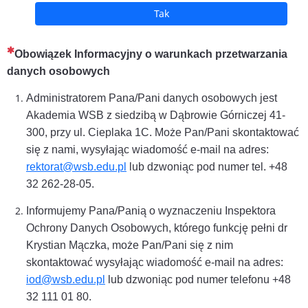
Tak
(To pytanie jest wymagane)
Obowiązek Informacyjny o warunkach przetwarzania
danych osobowych
Administratorem Pana/Pani danych osobowych jest
Akademia WSB z siedzibą w Dąbrowie Górniczej 41-
300, przy ul. Cieplaka 1C. Może Pan/Pani skontaktować
się z nami, wysyłając wiadomość e-mail na adres:
rektorat@wsb.edu.pl
lub dzwoniąc pod numer tel. +48
32 262-28-05.
Informujemy Pana/Panią o wyznaczeniu Inspektora
Ochrony Danych Osobowych, którego funkcję pełni dr
Krystian Mączka, może Pan/Pani się z nim
skontaktować wysyłając wiadomość e-mail na adres:
iod@wsb.edu.pl
lub dzwoniąc pod numer telefonu +48
32 111 01 80.