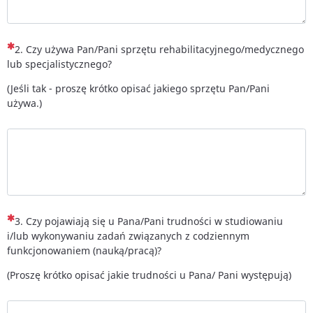
(To pytanie jest wymagane)
2. Czy używa Pan/Pani sprzętu rehabilitacyjnego/medycznego
lub specjalistycznego?
(Jeśli tak - proszę krótko opisać jakiego sprzętu Pan/Pani
używa.)
(To pytanie jest wymagane)
3. Czy pojawiają się u Pana/Pani trudności w studiowaniu
i/lub wykonywaniu zadań związanych z codziennym
funkcjonowaniem (nauką/pracą)?
(Proszę krótko opisać jakie trudności u Pana/ Pani występują)