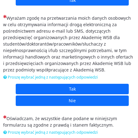
Tak
(To pytanie jest wymagane)
Wyrażam zgodę na przetwarzania moich danych osobowych
w celu otrzymywania informacji drogą elektroniczną za
pośrednictwem adresu e-mail lub SMS, dotyczących
przedsięwzięć organizowanych przez Akademię WSB dla
studentów/doktorantów/pracowników/słuchaczy z
niepełnosprawnością i/lub szczególnymi potrzebami, w tym
informacji handlowych oraz marketingowych o innych ofertach
i przedsięwzięciach organizowanych przez Akademię WSB lub
przez podmioty współpracujące z Akademią WSB.
Proszę wybrać jedną z następujących odpowiedzi
Tak
Nie
(To pytanie jest wymagane)
Oświadczam, że wszystkie dane podane w niniejszym
formularzu są zgodne z prawdą i stanem faktycznym.
Proszę wybrać jedną z następujących odpowiedzi