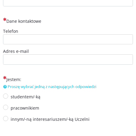
(To pytanie jest wymagane)
Dane kontaktowe
Telefon
Adres e-mail
(To pytanie jest wymagane)
Jestem:
Proszę wybrać jedną z następujących odpowiedzi
studentem/-ką
pracownikiem
innym/-ną interesariuszem/-ką Uczelni